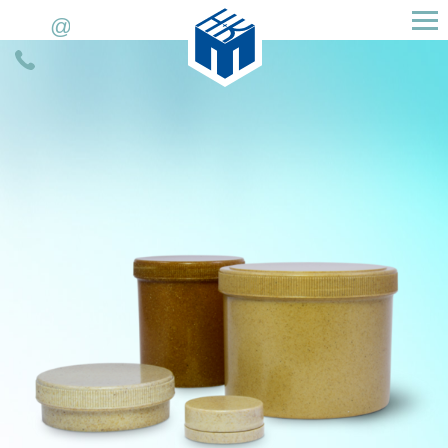
H&K Müller GmbH & Co. KG
E-
Telefoonnummer
mail