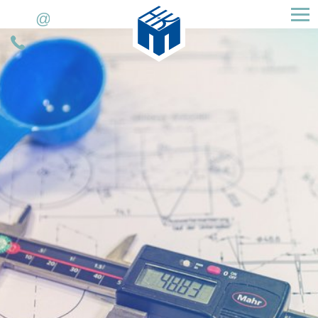
H&K Müller GmbH & Co. KG
E-
Telefoonnummer
mail