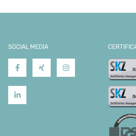
SOCIAL MEDIA
CERTIFIC
SKZ ISO 
Facebook
XING
Instagram
SKZ ISO 
LinkedIn
DQS