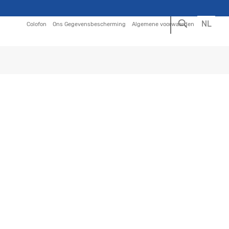
Zoeken
NL
Colofon
Ons Gegevensbescherming
Algemene voorwaarden
DE
EN
FR