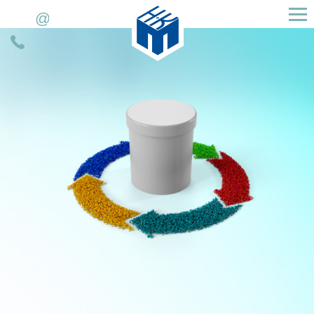
H&K Müller GmbH & Co. KG
E-
Télefon
mail