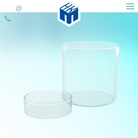
H&K Müller GmbH & Co. KG
E-
Télefon
mail